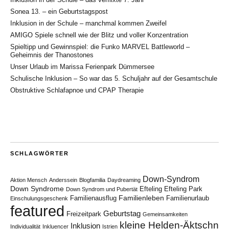
Sonea 13. – ein Geburtstagspost
Inklusion in der Schule – manchmal kommen Zweifel
AMIGO Spiele schnell wie der Blitz und voller Konzentration
Spieltipp und Gewinnspiel: die Funko MARVEL Battleworld –
Geheimnis der Thanostones
Unser Urlaub im Marissa Ferienpark Dümmersee
Schulische Inklusion – So war das 5. Schuljahr auf der Gesamtschule
Obstruktive Schlafapnoe und CPAP Therapie
SCHLAGWÖRTER
Down-Syndrom
Aktion Mensch
Anderssein
Blogfamilia
Daydreaming
Down Syndrome
Efteling
Efteling Park
Down Syndrom und Pubertät
Familienleben
Familienausflug
Familienurlaub
Einschulungsgeschenk
featured
Geburtstag
Freizeitpark
Gemeinsamkeiten
kleine Helden-Äktschn
Inklusion
Individualität
Inkluencer
Istrien