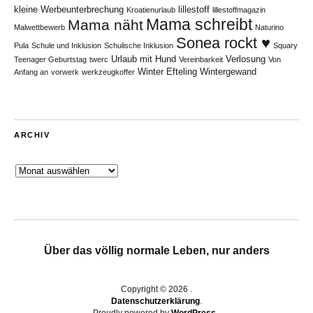
kleine Werbeunterbrechung
lillestoff
Kroatienurlaub
lillestoffmagazin
Mama schreibt
Mama näht
Malwettbewerb
Naturino
Sonea rockt ♥
Pula
Schule und Inklusion
Schulische Inklusion
Squary
Urlaub mit Hund
Verlosung
Teenager Geburtstag
twerc
Vereinbarkeit
Von
Winter Efteling
Wintergewand
Anfang an
vorwerk
werkzeugkoffer
ARCHIV
Archiv
Über das völlig normale Leben, nur anders
Copyright © 2026
Datenschutzerklärung