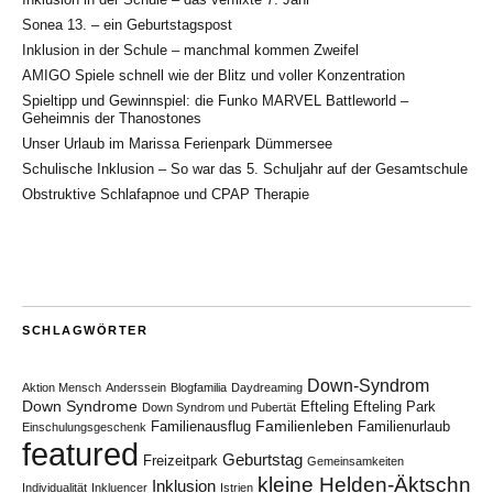
Sonea 13. – ein Geburtstagspost
Inklusion in der Schule – manchmal kommen Zweifel
AMIGO Spiele schnell wie der Blitz und voller Konzentration
Spieltipp und Gewinnspiel: die Funko MARVEL Battleworld –
Geheimnis der Thanostones
Unser Urlaub im Marissa Ferienpark Dümmersee
Schulische Inklusion – So war das 5. Schuljahr auf der Gesamtschule
Obstruktive Schlafapnoe und CPAP Therapie
SCHLAGWÖRTER
Down-Syndrom
Aktion Mensch
Anderssein
Blogfamilia
Daydreaming
Down Syndrome
Efteling
Efteling Park
Down Syndrom und Pubertät
Familienleben
Familienausflug
Familienurlaub
Einschulungsgeschenk
featured
Geburtstag
Freizeitpark
Gemeinsamkeiten
kleine Helden-Äktschn
Inklusion
Individualität
Inkluencer
Istrien