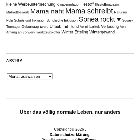
kleine Werbeunterbrechung
lillestoff
Kroatienurlaub
lillestoffmagazin
Mama schreibt
Mama näht
Malwettbewerb
Naturino
Sonea rockt ♥
Pula
Schule und Inklusion
Schulische Inklusion
Squary
Urlaub mit Hund
Verlosung
Teenager Geburtstag
twerc
Vereinbarkeit
Von
Winter Efteling
Wintergewand
Anfang an
vorwerk
werkzeugkoffer
ARCHIV
Archiv
Über das völlig normale Leben, nur anders
Copyright © 2026
Datenschutzerklärung